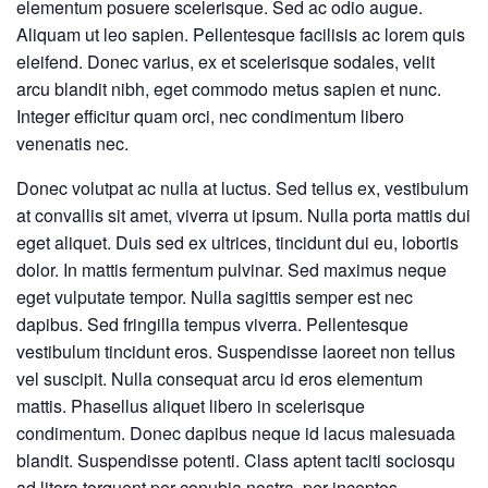
elementum posuere scelerisque. Sed ac odio augue.
Aliquam ut leo sapien. Pellentesque facilisis ac lorem quis
eleifend. Donec varius, ex et scelerisque sodales, velit
arcu blandit nibh, eget commodo metus sapien et nunc.
Integer efficitur quam orci, nec condimentum libero
venenatis nec.
Donec volutpat ac nulla at luctus. Sed tellus ex, vestibulum
at convallis sit amet, viverra ut ipsum. Nulla porta mattis dui
eget aliquet. Duis sed ex ultrices, tincidunt dui eu, lobortis
dolor. In mattis fermentum pulvinar. Sed maximus neque
eget vulputate tempor. Nulla sagittis semper est nec
dapibus. Sed fringilla tempus viverra. Pellentesque
vestibulum tincidunt eros. Suspendisse laoreet non tellus
vel suscipit. Nulla consequat arcu id eros elementum
mattis. Phasellus aliquet libero in scelerisque
condimentum. Donec dapibus neque id lacus malesuada
blandit. Suspendisse potenti. Class aptent taciti sociosqu
ad litora torquent per conubia nostra, per inceptos