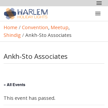
Tog
nav
Tog
navi
Home
/
Convention
,
Meetup
,
Shindig
/
Ankh-Sto Associates
Ankh-Sto Associates
« All Events
This event has passed.