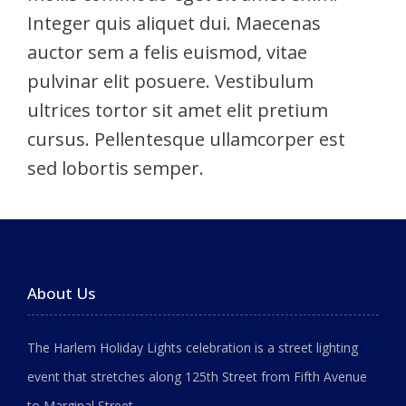
Integer quis aliquet dui. Maecenas
auctor sem a felis euismod, vitae
pulvinar elit posuere. Vestibulum
ultrices tortor sit amet elit pretium
cursus. Pellentesque ullamcorper est
sed lobortis semper.
About Us
The Harlem Holiday Lights celebration is a street lighting
event that stretches along 125th Street from Fifth Avenue
to Marginal Street.