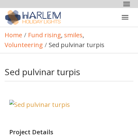
Tog
nav
Tog
navi
Home
/
Fund rising
,
smiles
,
Volunteering
/
Sed pulvinar turpis
Sed pulvinar turpis
Project Details